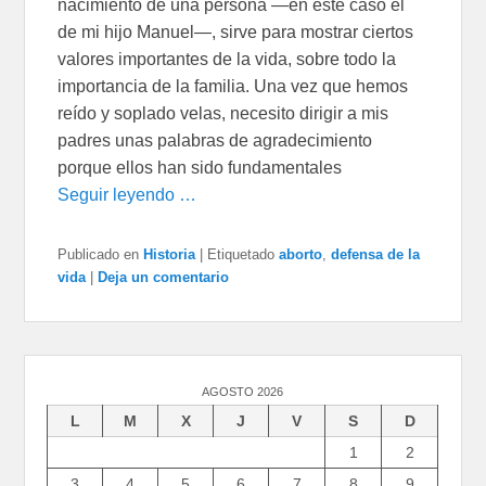
nacimiento de una persona —en este caso el
de mi hijo Manuel—, sirve para mostrar ciertos
valores importantes de la vida, sobre todo la
importancia de la familia. Una vez que hemos
reído y soplado velas, necesito dirigir a mis
padres unas palabras de agradecimiento
porque ellos han sido fundamentales
Seguir leyendo …
Publicado en
Historia
|
Etiquetado
aborto
,
defensa de la
vida
|
Deja un comentario
AGOSTO 2026
L
M
X
J
V
S
D
1
2
3
4
5
6
7
8
9