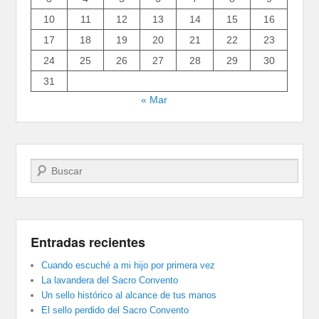
10
11
12
13
14
15
16
17
18
19
20
21
22
23
24
25
26
27
28
29
30
31
« Mar
Buscar
Entradas recientes
Cuando escuché a mi hijo por primera vez
La lavandera del Sacro Convento
Un sello histórico al alcance de tus manos
El sello perdido del Sacro Convento