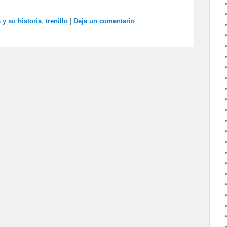
 y su historia
,
trenillo
|
Deja un comentario