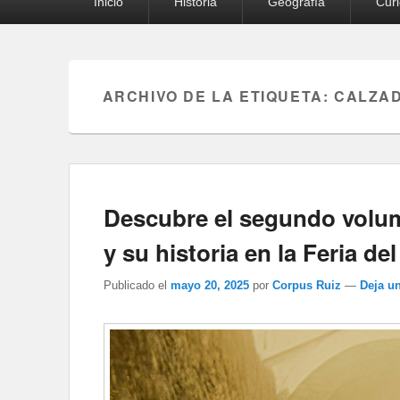
Inicio
Historia
Geografía
Cur
principal
ARCHIVO DE LA ETIQUETA:
CALZAD
Descubre el segundo volum
y su historia en la Feria de
Publicado el
mayo 20, 2025
por
Corpus Ruiz
—
Deja u