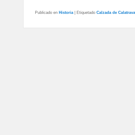
Publicado en
Historia
|
Etiquetado
Calzada de Calatrava