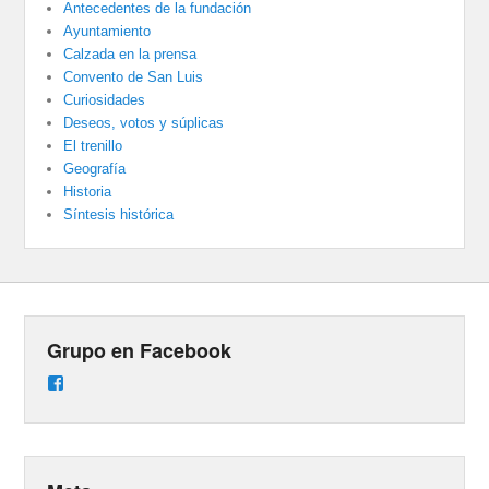
Antecedentes de la fundación
Ayuntamiento
Calzada en la prensa
Convento de San Luis
Curiosidades
Deseos, votos y súplicas
El trenillo
Geografía
Historia
Síntesis histórica
Grupo en Facebook
Ver
perfil
de
groups/487824458431877/learning_content
en
Facebook