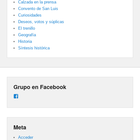
Calzada en la prensa
Convento de San Luis
Curiosidades
Deseos, votos y súplicas
El trenillo
Geografía
Historia
Síntesis histórica
Grupo en Facebook
Ver
perfil
de
groups/487824458431877/learning_content
en
Facebook
Meta
Acceder