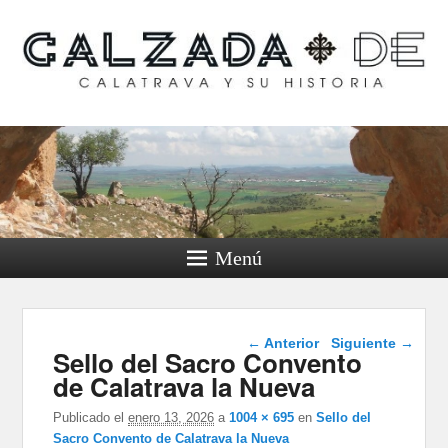
Calzada de Calatrava y
su historia
Menú
Navegador de
← Anterior
Siguiente →
Sello del Sacro Convento
imágenes
de Calatrava la Nueva
Publicado el
enero 13, 2026
a
1004 × 695
en
Sello del
Sacro Convento de Calatrava la Nueva