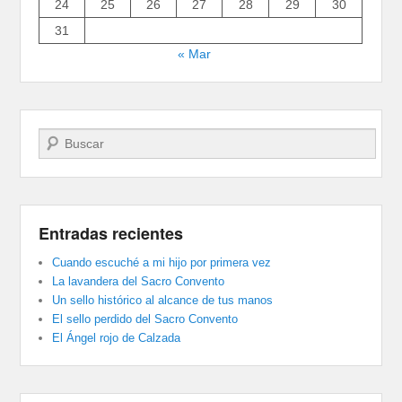
24
25
26
27
28
29
30
31
« Mar
Buscar
Entradas recientes
Cuando escuché a mi hijo por primera vez
La lavandera del Sacro Convento
Un sello histórico al alcance de tus manos
El sello perdido del Sacro Convento
El Ángel rojo de Calzada