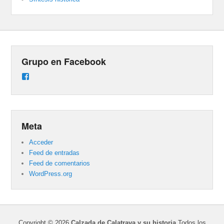
Grupo en Facebook
Ver
perfil
de
groups/487824458431877/learning_content
en
Facebook
Meta
Acceder
Feed de entradas
Feed de comentarios
WordPress.org
Copyright © 2026
Calzada de Calatrava y su historia
Todos los