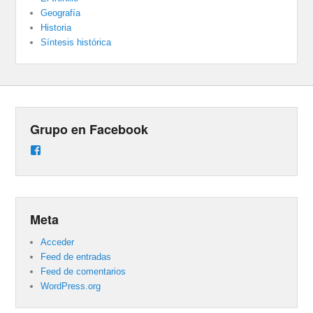
Geografía
Historia
Síntesis histórica
Grupo en Facebook
Ver
perfil
de
groups/487824458431877/learning_content
en
Facebook
Meta
Acceder
Feed de entradas
Feed de comentarios
WordPress.org