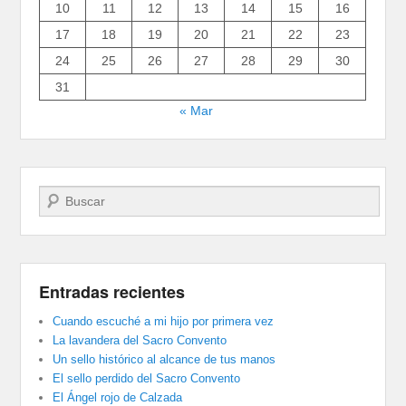
10
11
12
13
14
15
16
17
18
19
20
21
22
23
24
25
26
27
28
29
30
31
« Mar
Buscar
Entradas recientes
Cuando escuché a mi hijo por primera vez
La lavandera del Sacro Convento
Un sello histórico al alcance de tus manos
El sello perdido del Sacro Convento
El Ángel rojo de Calzada