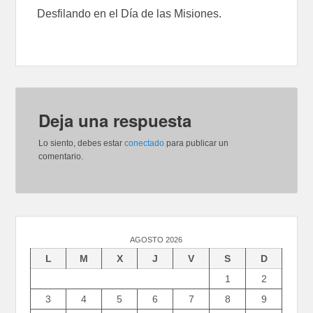
Desfilando en el Día de las Misiones.
Deja una respuesta
Lo siento, debes estar
conectado
para publicar un
comentario.
AGOSTO 2026
L
M
X
J
V
S
D
1
2
3
4
5
6
7
8
9