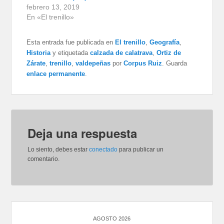
febrero 13, 2019
En «El trenillo»
Esta entrada fue publicada en
El trenillo
,
Geografía
,
Historia
y etiquetada
calzada de calatrava
,
Ortiz de
Zárate
,
trenillo
,
valdepeñas
por
Corpus Ruiz
. Guarda
enlace permanente
.
Deja una respuesta
Lo siento, debes estar
conectado
para publicar un
comentario.
AGOSTO 2026