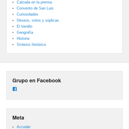
Calzada en la prensa
Convento de San Luis
Curiosidades
Deseos, votos y súplicas
El trenillo
Geografía
Historia
Síntesis histórica
Grupo en Facebook
Ver
perfil
de
groups/487824458431877/learning_content
en
Facebook
Meta
Acceder