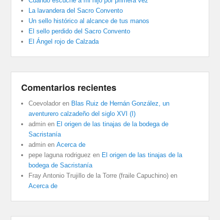
Cuando escuché a mi hijo por primera vez
La lavandera del Sacro Convento
Un sello histórico al alcance de tus manos
El sello perdido del Sacro Convento
El Ángel rojo de Calzada
Comentarios recientes
Coevolador
en
Blas Ruiz de Hernán González, un
aventurero calzadeño del siglo XVI (I)
admin
en
El origen de las tinajas de la bodega de
Sacristanía
admin
en
Acerca de
pepe laguna rodriguez
en
El origen de las tinajas de la
bodega de Sacristanía
Fray Antonio Trujillo de la Torre (fraile Capuchino)
en
Acerca de