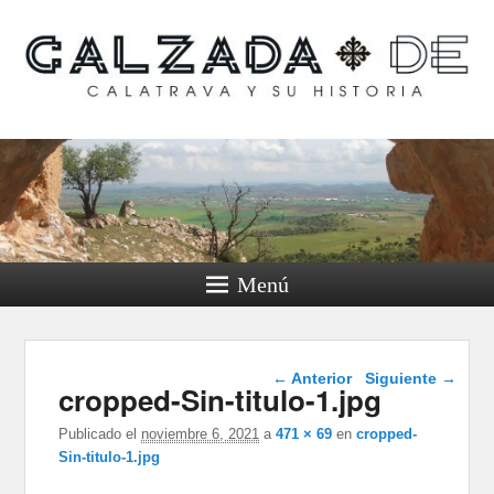
Calzada de Calatrava y
su historia
Menú
Navegador de
← Anterior
Siguiente →
cropped-Sin-titulo-1.jpg
imágenes
Publicado el
noviembre 6, 2021
a
471 × 69
en
cropped-
Sin-titulo-1.jpg