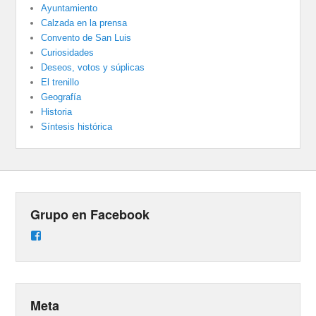
Ayuntamiento
Calzada en la prensa
Convento de San Luis
Curiosidades
Deseos, votos y súplicas
El trenillo
Geografía
Historia
Síntesis histórica
Grupo en Facebook
Ver
perfil
de
groups/487824458431877/learning_content
en
Facebook
Meta