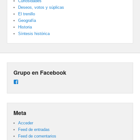
Curiosidades
Deseos, votos y súplicas
El trenillo
Geografía
Historia
Síntesis histórica
Grupo en Facebook
Ver
perfil
de
groups/487824458431877/learning_content
en
Facebook
Meta
Acceder
Feed de entradas
Feed de comentarios