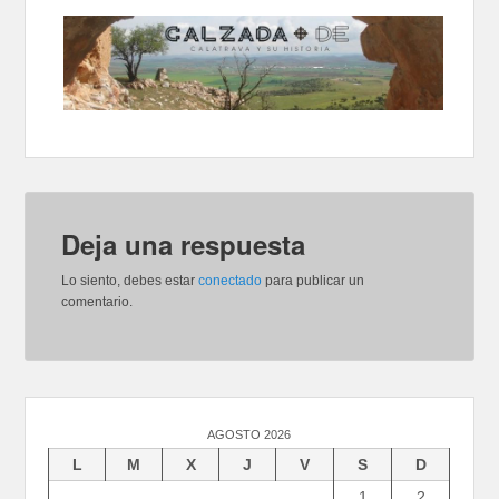
Deja una respuesta
Lo siento, debes estar
conectado
para publicar un
comentario.
AGOSTO 2026
L
M
X
J
V
S
D
1
2