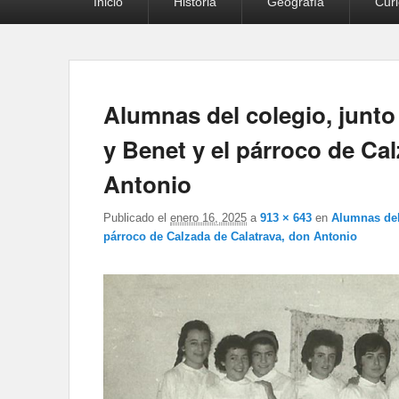
Inicio
Historia
Geografía
Cur
principal
Alumnas del colegio, junto
y Benet y el párroco de Ca
Antonio
Publicado el
enero 16, 2025
a
913 × 643
en
Alumnas del
párroco de Calzada de Calatrava, don Antonio