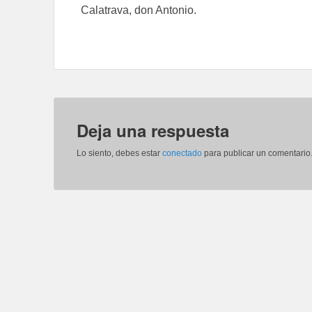
Calatrava, don Antonio.
Deja una respuesta
Lo siento, debes estar
conectado
para publicar un comentario