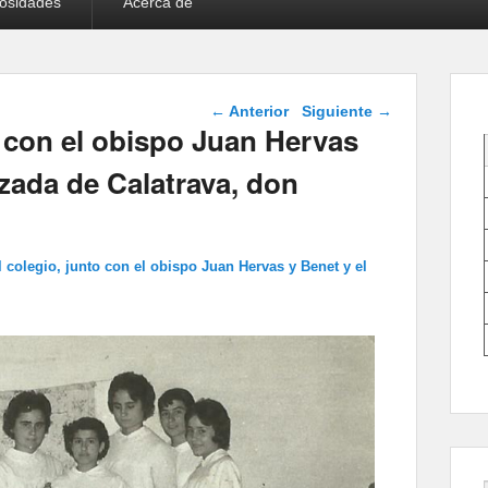
iosidades
Acerca de
Navegador de
← Anterior
Siguiente →
imágenes
 con el obispo Juan Hervas
lzada de Calatrava, don
 colegio, junto con el obispo Juan Hervas y Benet y el