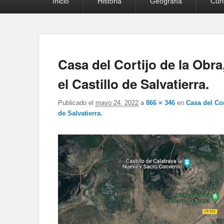
Inicio
Historia
Geografía
Cur
principal
Casa del Cortijo de la Obra
el Castillo de Salvatierra.
Publicado el
mayo 24, 2022
a
866 × 346
en
Casa del Cor
de Salvatierra.