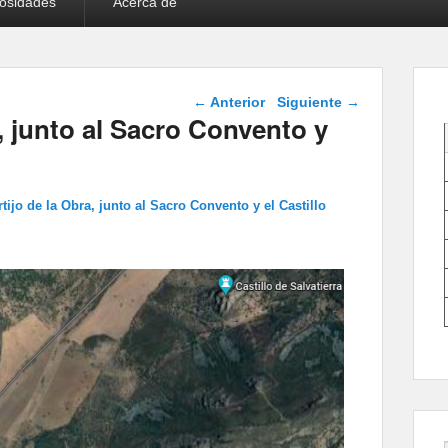
iosidades
Acerca de
Navegador de
← Anterior
Siguiente →
imágenes
, junto al Sacro Convento y
tijo de la Obra, junto al Sacro Convento y el Castillo