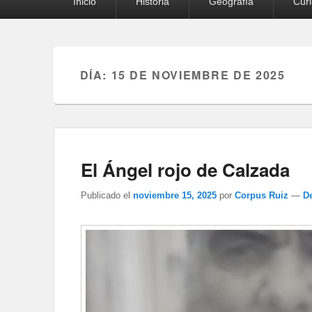
Inicio
Historia
Geografía
Cur
principal
DÍA:
15 DE NOVIEMBRE DE 2025
El Ángel rojo de Calzada
Publicado el
noviembre 15, 2025
por
Corpus Ruiz
—
D