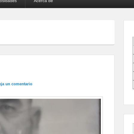
iosidades
Acerca de
eja un comentario