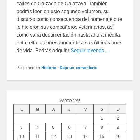
calles de Calzada de Calatrava. También
podrás leer, en este segundo volumen, su
discurso como consecuencia del homenaje que
le hicieron sus compañeros veterinarios, así
como varia documentación hasta ahora inédita,
entre ella la correspondiente a sus últimos años
de vida. Podrás adquirir
Seguir leyendo …
Publicado en
Historia
|
Deja un comentario
MARZO 2025
L
M
X
J
V
S
D
1
2
3
4
5
6
7
8
9
10
11
12
13
14
15
16