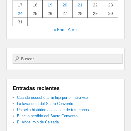
17
18
19
20
21
22
23
24
25
26
27
28
29
30
31
« Ene
Abr »
Buscar
Entradas recientes
Cuando escuché a mi hijo por primera vez
La lavandera del Sacro Convento
Un sello histórico al alcance de tus manos
El sello perdido del Sacro Convento
El Ángel rojo de Calzada