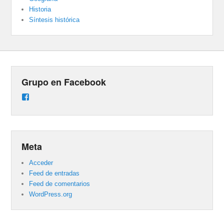
Historia
Síntesis histórica
Grupo en Facebook
Ver
perfil
de
groups/487824458431877/learning_content
en
Facebook
Meta
Acceder
Feed de entradas
Feed de comentarios
WordPress.org