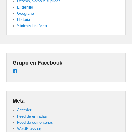
Deseos, votos y súplicas
El trenillo
Geografía
Historia
Síntesis histórica
Grupo en Facebook
Ver
perfil
de
groups/487824458431877/learning_content
en
Facebook
Meta
Acceder
Feed de entradas
Feed de comentarios
WordPress.org