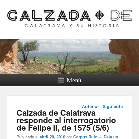
Calzada de Calatrava y
su historia
Menú
Navegación de
←
Anterior
Siguiente
→
Calzada de Calatrava
entradas
responde al interrogatorio
de Felipe II, de 1575 (5/6)
Publicado el
abril 20, 2016
por
Corpus Ruiz
—
Deja un