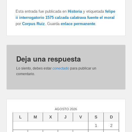
Esta entrada fue publicada en
Historia
y etiquetada
felipe
ii interrogatorio 1575 calzada calatrava fuente el moral
por
Corpus Ruiz
. Guarda
enlace permanente
.
Deja una respuesta
Lo siento, debes estar
conectado
para publicar un
comentario.
AGOSTO 2026
L
M
X
J
V
S
D
1
2