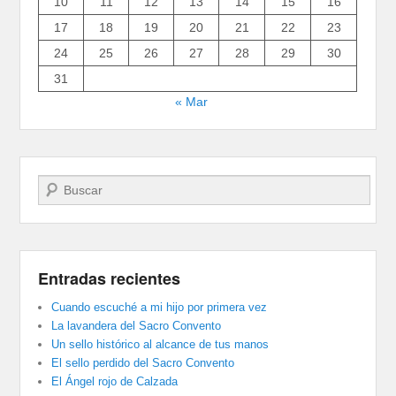
10
11
12
13
14
15
16
17
18
19
20
21
22
23
24
25
26
27
28
29
30
31
« Mar
Buscar
Entradas recientes
Cuando escuché a mi hijo por primera vez
La lavandera del Sacro Convento
Un sello histórico al alcance de tus manos
El sello perdido del Sacro Convento
El Ángel rojo de Calzada