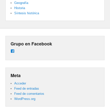
Geografía
Historia
Síntesis histórica
Grupo en Facebook
Ver
perfil
de
groups/487824458431877/learning_content
en
Facebook
Meta
Acceder
Feed de entradas
Feed de comentarios
WordPress.org