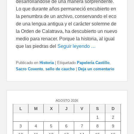
desarrollándose de una manera sorprendente.
Lo que durante años permaneció encubierto en
la penumbra de un archivo, conservando el eco
de una lengua antigua y el carácter solemne de
la Orden de Calatrava, ha descubierto un nuevo
medio para renacer. Porque la historia, al igual
que las piedras del
Seguir leyendo …
Publicado en
Historia
|
Etiquetado
Papelería Castillo
,
Sacro Covento
,
sello de caucho
|
Deja un comentario
AGOSTO 2026
L
M
X
J
V
S
D
1
2
3
4
5
6
7
8
9