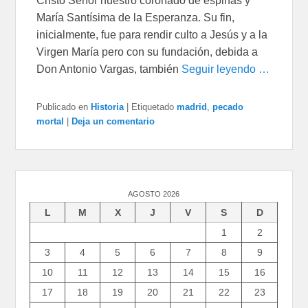
Cristo Señor nuestro coronado de espinas y
María Santísima de la Esperanza. Su fin,
inicialmente, fue para rendir culto a Jesús y a la
Virgen María pero con su fundación, debida a
Don Antonio Vargas, también
Seguir leyendo …
Publicado en
Historia
|
Etiquetado
madrid
,
pecado
mortal
|
Deja un comentario
AGOSTO 2026
L
M
X
J
V
S
D
1
2
3
4
5
6
7
8
9
10
11
12
13
14
15
16
17
18
19
20
21
22
23