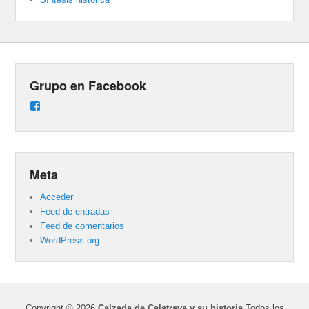
Grupo en Facebook
Ver
perfil
de
groups/487824458431877/learning_content
en
Facebook
Meta
Acceder
Feed de entradas
Feed de comentarios
WordPress.org
Copyright © 2026
Calzada de Calatrava y su historia
Todos los