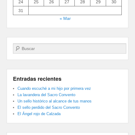
24
25
26
27
28
29
30
31
« Mar
Buscar
Entradas recientes
Cuando escuché a mi hijo por primera vez
La lavandera del Sacro Convento
Un sello histórico al alcance de tus manos
El sello perdido del Sacro Convento
El Ángel rojo de Calzada