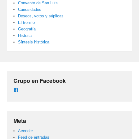
Convento de San Luis
Curiosidades
Deseos, votos y súplicas
El trenillo
Geografía
Historia
Síntesis histórica
Grupo en Facebook
Ver
perfil
de
groups/487824458431877/learning_content
en
Facebook
Meta
Acceder
Feed de entradas