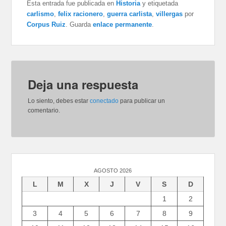
Esta entrada fue publicada en
Historia
y etiquetada
carlismo
,
felix racionero
,
guerra carlista
,
villergas
por
Corpus Ruiz
. Guarda
enlace permanente
.
Deja una respuesta
Lo siento, debes estar
conectado
para publicar un
comentario.
AGOSTO 2026
L
M
X
J
V
S
D
1
2
3
4
5
6
7
8
9