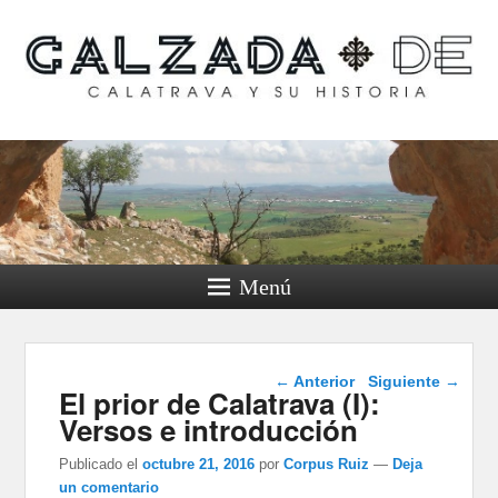
Calzada de Calatrava y
su historia
Menú
Navegación de
←
Anterior
Siguiente
→
El prior de Calatrava (I):
entradas
Versos e introducción
Publicado el
octubre 21, 2016
por
Corpus Ruiz
—
Deja
un comentario