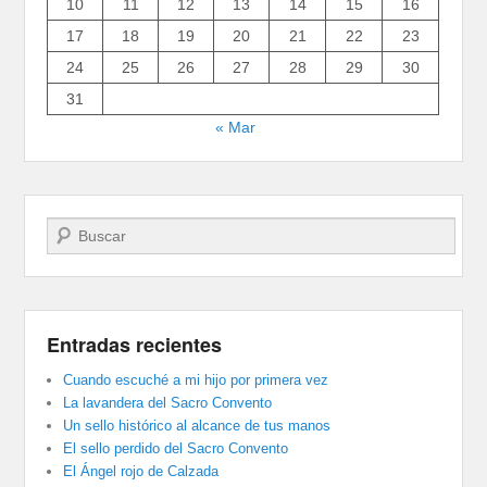
10
11
12
13
14
15
16
17
18
19
20
21
22
23
24
25
26
27
28
29
30
31
« Mar
Buscar
Entradas recientes
Cuando escuché a mi hijo por primera vez
La lavandera del Sacro Convento
Un sello histórico al alcance de tus manos
El sello perdido del Sacro Convento
El Ángel rojo de Calzada