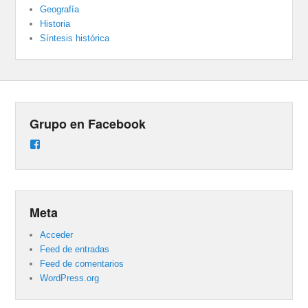
Geografía
Historia
Síntesis histórica
Grupo en Facebook
Ver
perfil
de
groups/487824458431877/learning_content
en
Facebook
Meta
Acceder
Feed de entradas
Feed de comentarios
WordPress.org