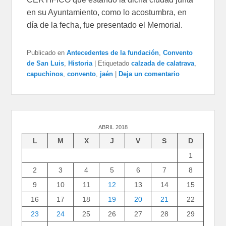
en su Ayuntamiento, como lo acostumbra, en
día de la fecha, fue presentado el Memorial.
Publicado en
Antecedentes de la fundación
,
Convento
de San Luis
,
Historia
|
Etiquetado
calzada de calatrava
,
capuchinos
,
convento
,
jaén
|
Deja un comentario
ABRIL 2018
L
M
X
J
V
S
D
1
2
3
4
5
6
7
8
9
10
11
12
13
14
15
16
17
18
19
20
21
22
23
24
25
26
27
28
29